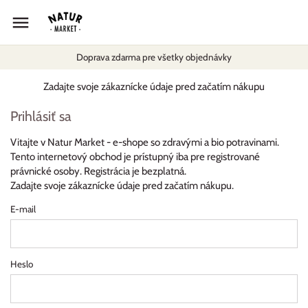
Preskočiť
Späť na predchádzajúce
na
obsah
Doprava zdarma pre všetky objednávky
Oatly
Zadajte svoje zákaznícke údaje pred začatím nákupu
Calvo
Prihlásiť sa
Borges
Vitajte v Natur Market - e-shope so zdravými a bio potravinami.
Tento internetový obchod je prístupný iba pre registrované
Gullón
právnické osoby. Registrácia je bezplatná.
Zadajte svoje zákaznícke údaje pred začatím nákupu.
Goya
E-mail
SOS
Tony’s Chocolonely
Heslo
Perfect Ted